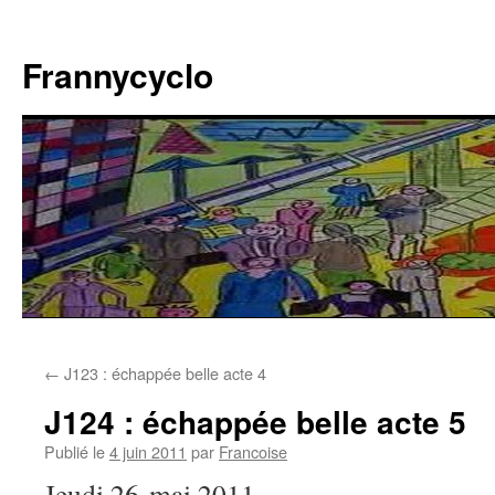
Aller
au
Frannycyclo
contenu
←
J123 : échappée belle acte 4
J124 : échappée belle acte 5
Publié le
4 juin 2011
par
Francoise
Jeudi 26 mai 2011