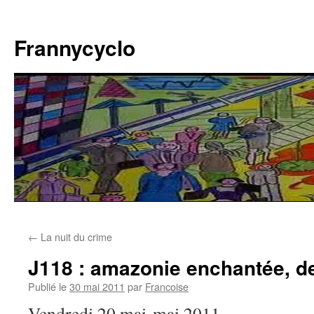
Aller
au
Frannycyclo
contenu
←
La nuit du crime
J118 : amazonie enchantée, d
Publié le
30 mai 2011
par
Francoise
Vendredi 20 mai mai 2011