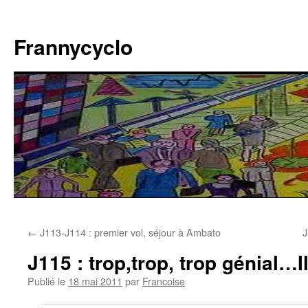
Aller
au
Frannycyclo
contenu
←
J113-J114 : premier vol, séjour à Ambato
J
J115 : trop,trop, trop génial…I
Publié le
18 mai 2011
par
Francoise