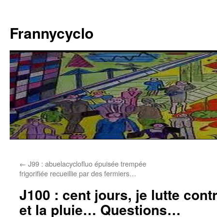
Aller
au
Frannycyclo
contenu
←
J99 : abuelacyclofluo épuisée trempée
frigorifiée recueillie par des fermiers…
J100 : cent jours, je lutte contr
et la pluie… Questions…