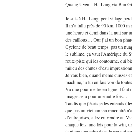
Quang Uyen – Ha Lang via Ban Gio
Je suis à Ha Lang, petit village per
Il m’a fallu près de 90 km, 1000 m 
une heure et demi dans la nuit sur u
des cailloux… Ouf j’ai un bon pha
Cyclone de beau temps, pas un nuag
le sublime, ça vaut l’Amérique du S
route-piste qui les contourne, qui b
milieu des chutes d’eau impressio
Je vais bien, quand même cuisses et
machine, tu lui en fais voir de toute
Vu que pour mettre en ligne il faut q
images sera pour une autre fois…
Tandis que j’écris je les entends ( 
que pas un vietnamien rencontré n’a
d’entreprises, allez en vendre au 
chaque fois, une fois pour la wifi, 
je pique une crise dans la rue qui e