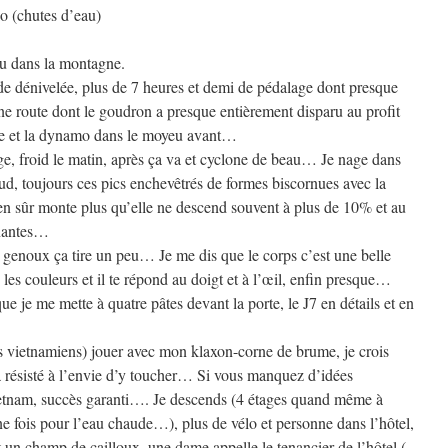
 (chutes d’eau)
du dans la montagne.
de dénivelée, plus de 7 heures et demi de pédalage dont presque
ne route dont le goudron a presque entièrement disparu au profit
re et la dynamo dans le moyeu avant…
e, froid le matin, après ça va et cyclone de beau… Je nage dans
ud, toujours ces pics enchevêtrés de formes biscornues avec la
ien sûr monte plus qu’elle ne descend souvent à plus de 10% et au
nnantes…
 genoux ça tire un peu… Je me dis que le corps c’est une belle
s les couleurs et il te répond au doigt et à l’œil, enfin presque…
ue je me mette à quatre pâtes devant la porte, le J7 en détails et en
les vietnamiens) jouer avec mon klaxon-corne de brume, je crois
 résisté à l’envie d’y toucher… Si vous manquez d’idées
Vietnam, succès garanti…. Je descends (4 étages quand même à
une fois pour l’eau chaude…), plus de vélo et personne dans l’hôtel,
st un champ de cailloux, une dame appelle le tenancier de l’hôtel (