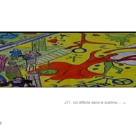
J11 : col difficile dans le sublime…
→
e