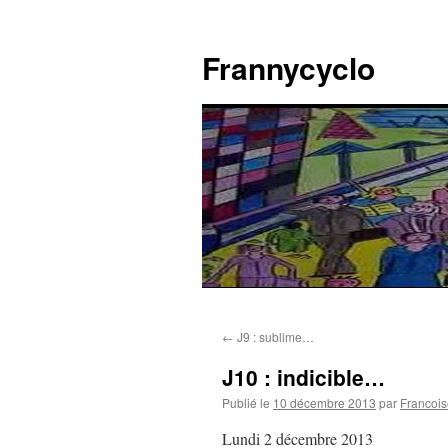
Aller
au
Frannycyclo
contenu
←
J9 : sublime…
J10 : indicible…
Publié le
10 décembre 2013
par
Francois
Lundi 2 décembre 2013