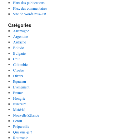
Flux des publications
Flux des commentaires
Site de WordPress-FR
Catégories
Allemagne
Argentine
Autriche
Bolivie
Bulgarie
Chili
Colombie
Croatie
Divers
Equateur
Evènement
France
Hongrie
Itinéraire
Matériel
Nouvelle Zélande
Pérou
Préparatifs
Qui suis-je ?
Roumanie