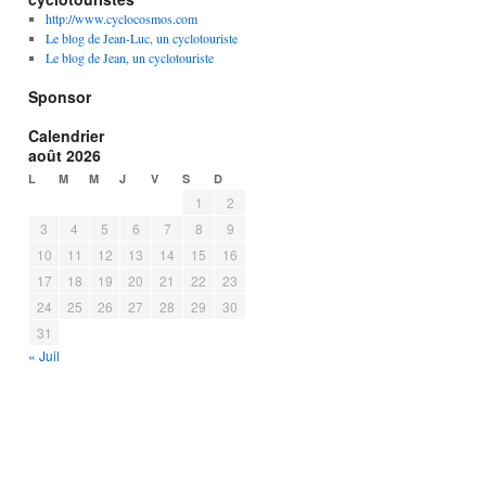
http://www.cyclocosmos.com
Le blog de Jean-Luc, un cyclotouriste
Le blog de Jean, un cyclotouriste
Sponsor
Calendrier
août 2026
L
M
M
J
V
S
D
1
2
3
4
5
6
7
8
9
10
11
12
13
14
15
16
17
18
19
20
21
22
23
24
25
26
27
28
29
30
31
« Juil