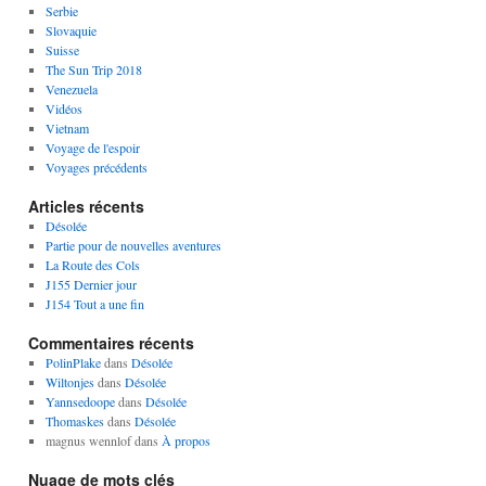
Serbie
Slovaquie
Suisse
The Sun Trip 2018
Venezuela
Vidéos
Vietnam
Voyage de l'espoir
Voyages précédents
Articles récents
Désolée
Partie pour de nouvelles aventures
La Route des Cols
J155 Dernier jour
J154 Tout a une fin
Commentaires récents
PolinPlake
dans
Désolée
Wiltonjes
dans
Désolée
Yannsedoope
dans
Désolée
Thomaskes
dans
Désolée
magnus wennlof
dans
À propos
Nuage de mots clés