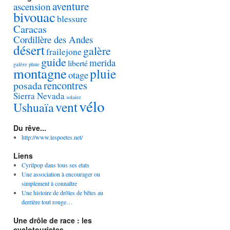
aventure
ascension
bivouac
blessure
Caracas
Cordillère des Andes
désert
galère
frailejone
guide
merida
liberté
galère pluie
montagne
pluie
otage
rencontres
posada
Sierra Nevada
solaire
vélo
vent
Ushuaïa
Du rêve...
http://www.lespoetes.net/
Liens
Cyrilpop dans tous ses etats
Une association à encourager ou
simplement à connaître
Une histoire de drôles de bêtes au
derrière tout rouge…
Une drôle de race : les
cyclotouristes