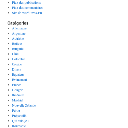
Flux des publications
Flux des commentaires
Site de WordPress-FR
Catégories
Allemagne
Argentine
Autriche
Bolivie
Bulgarie
Chili
Colombie
Croatie
Divers
Equateur
Evènement
France
Hongrie
Itinéraire
Matériel
Nouvelle Zélande
Pérou
Préparatifs
Qui suis-je ?
Roumanie