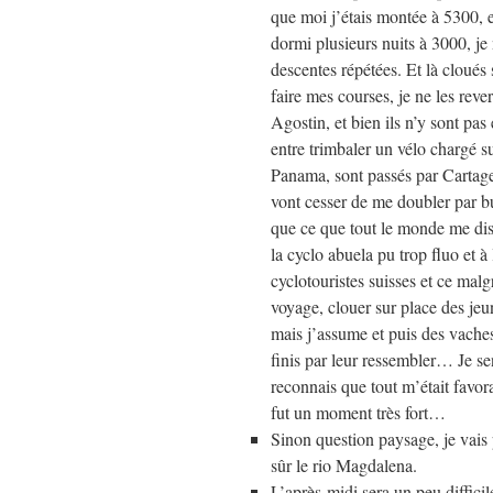
que moi j’étais montée à 5300, et
dormi plusieurs nuits à 3000, je
descentes répétées. Et là cloués
faire mes courses, je ne les rever
Agostin, et bien ils n’y sont pa
entre trimbaler un vélo chargé s
Panama, sont passés par Cartagen
vont cesser de me doubler par b
que ce que tout le monde me disait
la cyclo abuela pu trop fluo et à 
cyclotouristes suisses et ce malg
voyage, clouer sur place des je
mais j’assume et puis des vaches c
finis par leur ressembler… Je se
reconnais que tout m’était favor
fut un moment très fort…
Sinon question paysage, je vais 
sûr le rio Magdalena.
L’après-midi sera un peu difficil