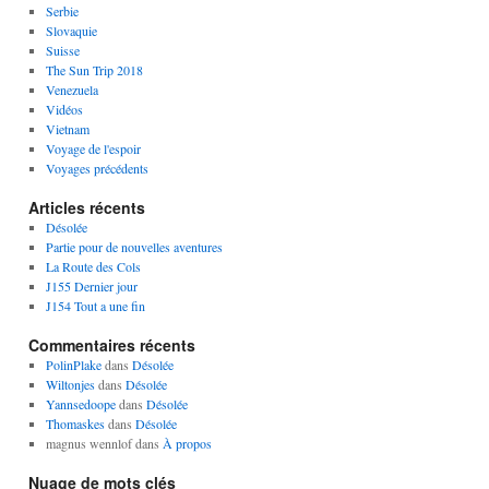
Serbie
Slovaquie
Suisse
The Sun Trip 2018
Venezuela
Vidéos
Vietnam
Voyage de l'espoir
Voyages précédents
Articles récents
Désolée
Partie pour de nouvelles aventures
La Route des Cols
J155 Dernier jour
J154 Tout a une fin
Commentaires récents
PolinPlake
dans
Désolée
Wiltonjes
dans
Désolée
Yannsedoope
dans
Désolée
Thomaskes
dans
Désolée
magnus wennlof
dans
À propos
Nuage de mots clés