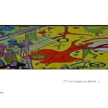
J77 en images en attente
→
e…