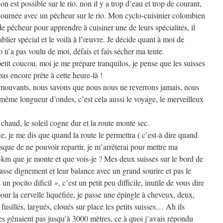
on est possible sur le rio, non il y a trop d’eau et trop de courant,
journée avec un pêcheur sur le rio. Mon cyclo-cuisinier colombien
de pêcheur pour apprendre à cuisiner une de leurs spécialités, il
tablier spécial et le voilà à l’œuvre. Je décide quant à moi de
 n’a pas voulu de moi, défais et fais sécher ma tente.
petit coucou, moi je me prépare tranquilos, je pense que les suisses
as encore prête à cette heure-là !
mouvants, nous savons que nous nous ne reverrons jamais, nous
ême longueur d’ondes, c’est cela aussi le voyage, le merveilleux
it chaud, le soleil cogne dur et la route monte sec.
ie, je me dis que quand la route le permettra ( c’est-à dire quand
risque de ne pouvoir repartir, je m’arrêterai pour mettre ma
3km que je monte et que vois-je ? Mes deux suisses sur le bord de
 passe dignement et leur balance avec un grand sourire et pas le
n pocito dificil », c’est un petit peu difficile, inutile de vous dire
pour la cervelle liquéfiée, je passe une épingle à cheveux, deux,
, fusillés, largués, cloués sur place les petits suisses… Ah ils
les gênaient pas jusqu’à 3000 mètres, ce à quoi j’avais répondu