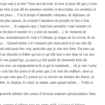
 pas mal à la tête? Non rien du tout. Je leur ai juste dit que j’avais
 ne leur ai pas dit les paramos montés et descendus, les montées et
 sur place… J’ai le temps d’atteindre Altamira, de déjeuner, de
rai plus jamais, ils avaient l’intention de prendre le bus à San
s encore… Je suppose que c’était leur première vraie montée (et
ur du plat et monter il y a tout un monde…), ils viennent de
a, normalement ils vont à Ushuaia, je risque de les revoir, ils ne
us… Quand même j’ai vraiment pris mon pied et je me suis dit
 était peut-être vrai, peut-être que je suis très forte. En tous cas
l’air détaché et folklo qu’est-ce qu’elle leur a mis dans la vue aux
ré son grand âge, ça aussi ça fait partie de moments forts du
unes avec un équipement tech et qui la ramènent… ok je suis vache
ela fait des jours et de jours que j’en vois des milliers, alors je
ns que rien que d’y penser ça va encore me donner des forces, je
able, la chaleur, le soleil, le matin, mais quand même… Voilà ce
pouvoir admirer des zones d’érosion toujours spectaculaires, bien
e, comme d’ailleurs tous les après-midi, j’accuse la fatigue.