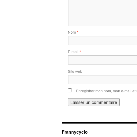
Nom
*
E-mail
*
Site web
Enregistrer mon nom, mon e-mail et
Frannycyclo