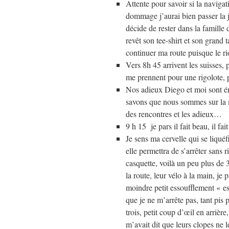
Attente pour savoir si la navigati
dommage j’aurai bien passer la 
décide de rester dans la famille 
revêt son tee-shirt et son grand 
continuer ma route puisque le rio
Vers 8h 45 arrivent les suisses, 
me prennent pour une rigolote, p
Nos adieux Diego et moi sont é
savons que nous sommes sur la m
des rencontres et les adieux…
9 h 15 je pars il fait beau, il fa
Je sens ma cervelle qui se liquéf
elle permettra de s’arrêter sans 
casquette, voilà un peu plus de 
la route, leur vélo à la main, je
moindre petit essoufflement « es u
que je ne m’arrête pas, tant pis 
trois, petit coup d’œil en arrière
m’avait dit que leurs clopes ne 