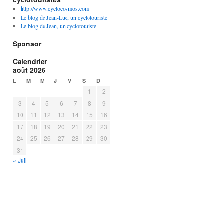
http://www.cyclocosmos.com
Le blog de Jean-Luc, un cyclotouriste
Le blog de Jean, un cyclotouriste
Sponsor
Calendrier
août 2026
L
M
M
J
V
S
D
1
2
3
4
5
6
7
8
9
10
11
12
13
14
15
16
17
18
19
20
21
22
23
24
25
26
27
28
29
30
31
« Juil