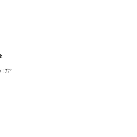
/h
 : 37°