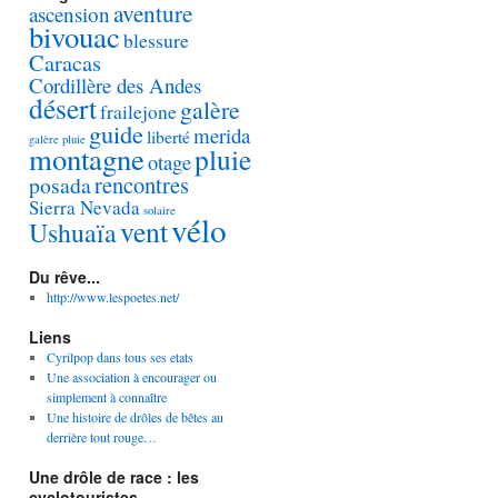
aventure
ascension
bivouac
blessure
Caracas
Cordillère des Andes
désert
galère
frailejone
guide
merida
liberté
galère pluie
montagne
pluie
otage
rencontres
posada
Sierra Nevada
solaire
vélo
vent
Ushuaïa
Du rêve...
http://www.lespoetes.net/
Liens
Cyrilpop dans tous ses etats
Une association à encourager ou
simplement à connaître
Une histoire de drôles de bêtes au
derrière tout rouge…
Une drôle de race : les
cyclotouristes