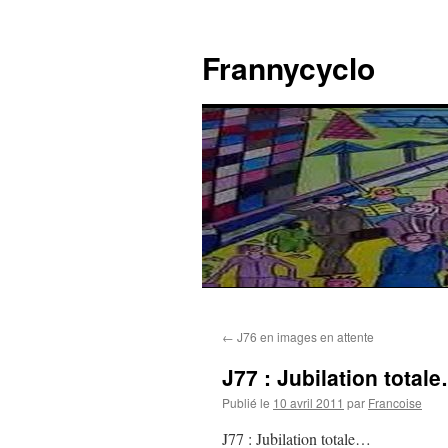
Aller
au
Frannycyclo
contenu
←
J76 en images en attente
J77 : Jubilation total
Publié le
10 avril 2011
par
Francoise
J77 : Jubilation totale…