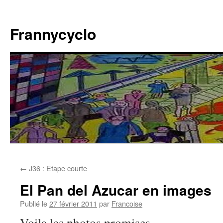
Aller
au
Frannycyclo
contenu
←
J36 : Etape courte
El Pan del Azucar en images
Publié le
27 février 2011
par
Francoise
Voila les photos promises