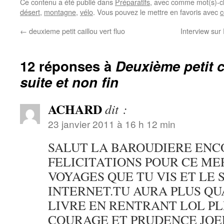
Ce contenu a été publié dans
Préparatifs
, avec comme mot(s)-c
désert
,
montagne
,
vélo
. Vous pouvez le mettre en favoris avec
c
←
deuxieme petit caillou vert fluo
Interview sur
12 réponses à
Deuxième petit ca
suite et non fin
ACHARD
dit :
23 janvier 2011 à 16 h 12 min
SALUT LA BAROUDIERE ENC
FELICITATIONS POUR CE M
VOYAGES QUE TU VIS ET LE 
INTERNET.TU AURA PLUS QU
LIVRE EN RENTRANT LOL PL
COURAGE ET PRUDENCE JOE