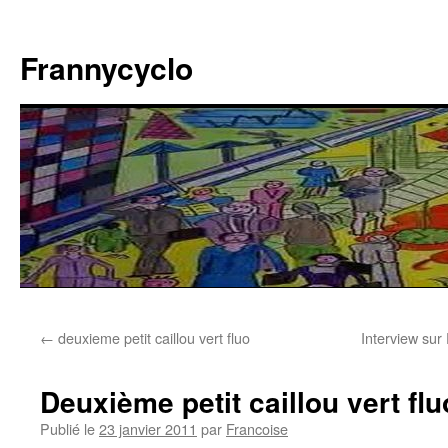
Aller
au
Frannycyclo
contenu
←
deuxieme petit caillou vert fluo
Interview sur
Deuxième petit caillou vert fluo
Publié le
23 janvier 2011
par
Francoise