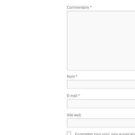
Commentaire
*
Nom
*
E-mail
*
Site web
Enregistrer mon nom, mon e-mail et