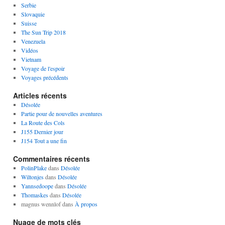
Serbie
Slovaquie
Suisse
The Sun Trip 2018
Venezuela
Vidéos
Vietnam
Voyage de l'espoir
Voyages précédents
Articles récents
Désolée
Partie pour de nouvelles aventures
La Route des Cols
J155 Dernier jour
J154 Tout a une fin
Commentaires récents
PolinPlake
dans
Désolée
Wiltonjes
dans
Désolée
Yannsedoope
dans
Désolée
Thomaskes
dans
Désolée
magnus wennlof
dans
À propos
Nuage de mots clés