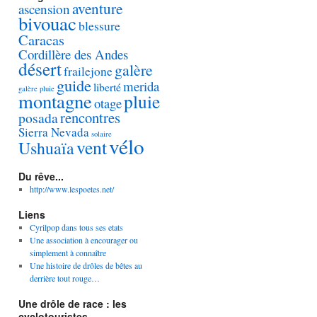
aventure
ascension
bivouac
blessure
Caracas
Cordillère des Andes
désert
galère
frailejone
guide
merida
liberté
galère pluie
montagne
pluie
otage
rencontres
posada
Sierra Nevada
solaire
vélo
vent
Ushuaïa
Du rêve...
http://www.lespoetes.net/
Liens
Cyrilpop dans tous ses etats
Une association à encourager ou
simplement à connaître
Une histoire de drôles de bêtes au
derrière tout rouge…
Une drôle de race : les
cyclotouristes