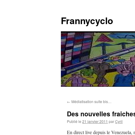
Aller
au
Frannycyclo
contenu
←
Médiatisation suite bis…
Des nouvelles fraiche
Publié le
21 janvier 2011
par
Cyril
En direct live depuis le Venezuela, n