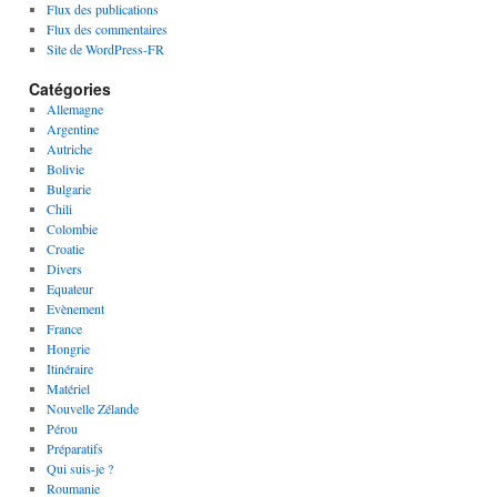
Flux des publications
Flux des commentaires
Site de WordPress-FR
Catégories
Allemagne
Argentine
Autriche
Bolivie
Bulgarie
Chili
Colombie
Croatie
Divers
Equateur
Evènement
France
Hongrie
Itinéraire
Matériel
Nouvelle Zélande
Pérou
Préparatifs
Qui suis-je ?
Roumanie