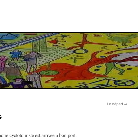
Le départ
→
s
otre cyclotouriste est arrivée à bon port.