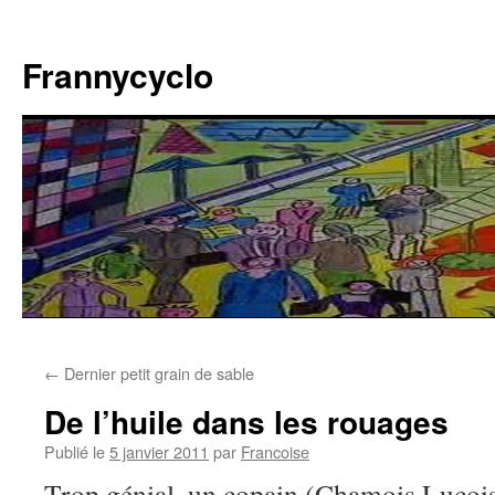
Aller
au
Frannycyclo
contenu
←
Dernier petit grain de sable
De l’huile dans les rouages
Publié le
5 janvier 2011
par
Francoise
Trop génial, un copain (Chamois Lucois