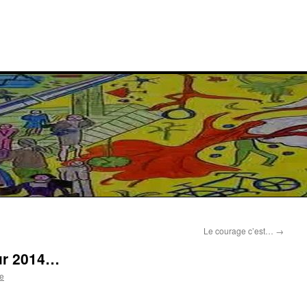
Le courage c’est…
→
our 2014…
e