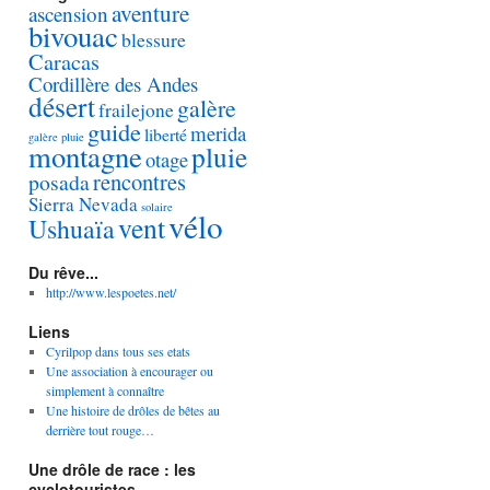
aventure
ascension
bivouac
blessure
Caracas
Cordillère des Andes
désert
galère
frailejone
guide
merida
liberté
galère pluie
montagne
pluie
otage
rencontres
posada
Sierra Nevada
solaire
vélo
vent
Ushuaïa
Du rêve...
http://www.lespoetes.net/
Liens
Cyrilpop dans tous ses etats
Une association à encourager ou
simplement à connaître
Une histoire de drôles de bêtes au
derrière tout rouge…
Une drôle de race : les
cyclotouristes