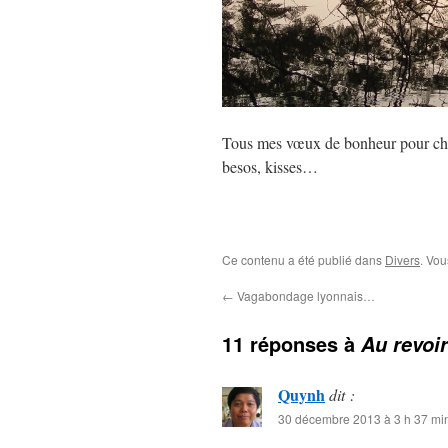
Tous mes vœux de bonheur pour chac
besos, kisses…
Ce contenu a été publié dans
Divers
. Vou
←
Vagabondage lyonnais…
11 réponses à
Au revoi
Quynh
dit :
30 décembre 2013 à 3 h 37 mi