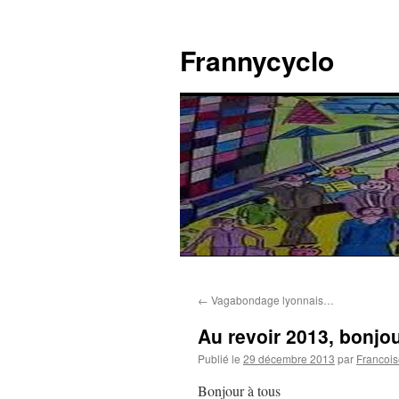
Aller
au
Frannycyclo
contenu
←
Vagabondage lyonnais…
Au revoir 2013, bonj
Publié le
29 décembre 2013
par
Francois
Bonjour à tous