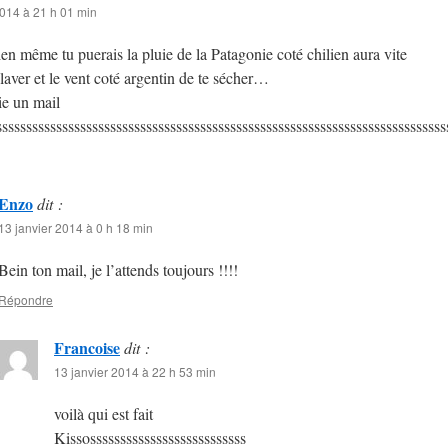
2014 à 21 h 01 min
n même tu puerais la pluie de la Patagonie coté chilien aura vite
e laver et le vent coté argentin de te sécher…
ie un mail
sssssssssssssssssssssssssssssssssssssssssssssssssssssssssssssssssssssssssss
Enzo
dit :
13 janvier 2014 à 0 h 18 min
Bein ton mail, je l’attends toujours !!!!
Répondre
Francoise
dit :
13 janvier 2014 à 22 h 53 min
voilà qui est fait
Kissossssssssssssssssssssssssss