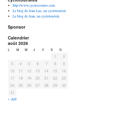
http://www.cyclocosmos.com
Le blog de Jean-Luc, un cyclotouriste
Le blog de Jean, un cyclotouriste
Sponsor
Calendrier
août 2026
L
M
M
J
V
S
D
1
2
3
4
5
6
7
8
9
10
11
12
13
14
15
16
17
18
19
20
21
22
23
24
25
26
27
28
29
30
31
« Juil