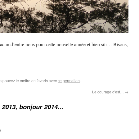
un d’entre nous pour cette nouvelle année et bien sûr… Bisous,
s pouvez le mettre en favoris avec
ce permalien
.
Le courage c’est…
→
r 2013, bonjour 2014…
n