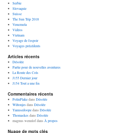
Serbie
Slovaquie
Suisse
The Sun Trip 2018
Venezuela
Vidéos
Vietnam
Voyage de l'espoir
Voyages précédents
Articles récents
Désolée
Partie pour de nouvelles aventures
La Route des Cols
J155 Dernier jour
J154 Tout a une fin
Commentaires récents
PolinPlake
dans
Désolée
Wiltonjes
dans
Désolée
Yannsedoope
dans
Désolée
Thomaskes
dans
Désolée
magnus wennlof
dans
À propos
Nuage de mots clés