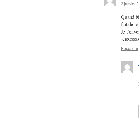
3 janvier 
Quand bie
fait de t
Je t’envo
Kissossss
Répondre