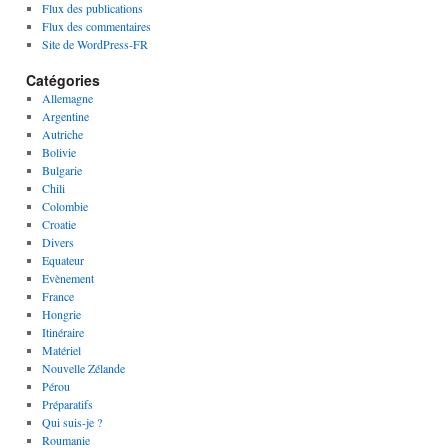
Flux des publications
Flux des commentaires
Site de WordPress-FR
Catégories
Allemagne
Argentine
Autriche
Bolivie
Bulgarie
Chili
Colombie
Croatie
Divers
Equateur
Evènement
France
Hongrie
Itinéraire
Matériel
Nouvelle Zélande
Pérou
Préparatifs
Qui suis-je ?
Roumanie