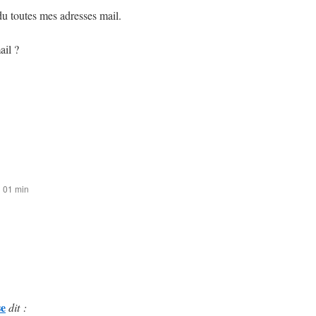
du toutes mes adresses mail.
ail ?
h 01 min
se
dit :