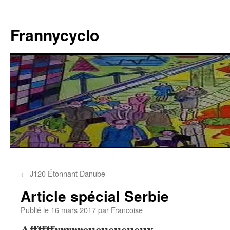
Aller
au
Frannycyclo
contenu
←
J120 Étonnant Danube
Article spécial Serbie
Publié le
16 mars 2017
par
Francoise
Affffffrrrrreueueueueux
…