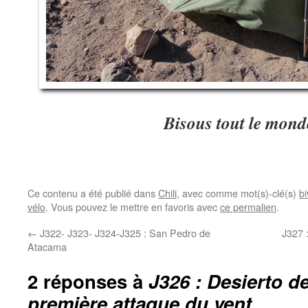
Bisous tout le mon
Ce contenu a été publié dans
Chili
, avec comme mot(s)-clé(s)
b
vélo
. Vous pouvez le mettre en favoris avec
ce permalien
.
←
J322- J323- J324-J325 : San Pedro de
J327 
Atacama
2 réponses à
J326 : Desierto d
première attaque du vent