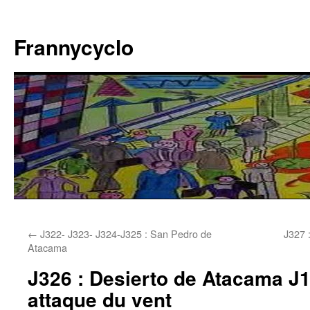
Aller
au
Frannycyclo
contenu
←
J322- J323- J324-J325 : San Pedro de
J327 
Atacama
J326 : Desierto de Atacama J1
attaque du vent