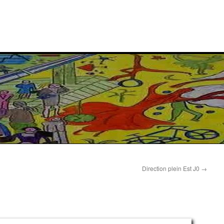
Direction plein Est J0
→