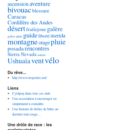
aventure
ascension
bivouac
blessure
Caracas
Cordillère des Andes
désert
galère
frailejone
guide
merida
liberté
galère pluie
montagne
pluie
otage
rencontres
posada
Sierra Nevada
solaire
vélo
vent
Ushuaïa
Du rêve...
http://www.lespoetes.net/
Liens
Cyrilpop dans tous ses etats
Une association à encourager ou
simplement à connaître
Une histoire de drôles de bêtes au
derrière tout rouge…
Une drôle de race : les
cyclotouristes