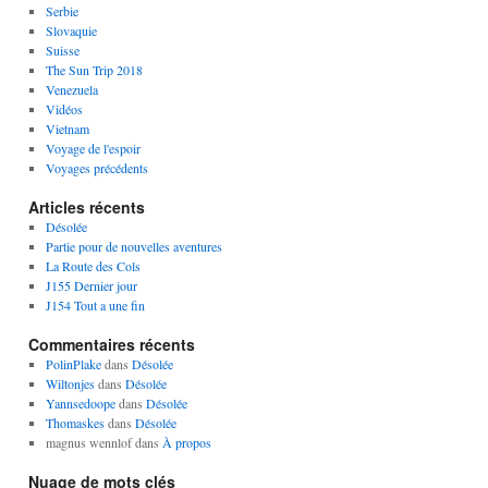
Serbie
Slovaquie
Suisse
The Sun Trip 2018
Venezuela
Vidéos
Vietnam
Voyage de l'espoir
Voyages précédents
Articles récents
Désolée
Partie pour de nouvelles aventures
La Route des Cols
J155 Dernier jour
J154 Tout a une fin
Commentaires récents
PolinPlake
dans
Désolée
Wiltonjes
dans
Désolée
Yannsedoope
dans
Désolée
Thomaskes
dans
Désolée
magnus wennlof
dans
À propos
Nuage de mots clés