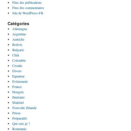
Flux des publications
Flux des commentaires
Site de WordPress-FR
Catégories
Allemagne
Argentine
Autriche
Bolivie
Bulgarie
Chili
Colombie
Croatie
Divers
Equateur
Evènement
France
Hongrie
Itinéraire
Matériel
Nouvelle Zélande
Pérou
Préparatifs
Qui suis-je ?
Roumanie