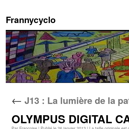
Aller
au
Frannycyclo
contenu
←
J13 : La lumière de la p
OLYMPUS DIGITAL 
Par
Francoise
|
Publié le
26 janvier 2013
|
La taille originale est