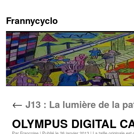
Aller
au
Frannycyclo
contenu
←
J13 : La lumière de la p
OLYMPUS DIGITAL 
Par
Francoise
|
Publié le
26 janvier 2013
|
La taille originale est