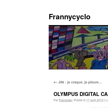
Aller
au
Frannycyclo
contenu
←
J96 : je craque, je pleure…
OLYMPUS DIGITAL C
Par
Francoise
|
Publié le
17 avril 2013
|
La