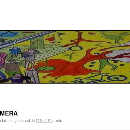
AMERA
 taille originale est de
626 × 480
pixels