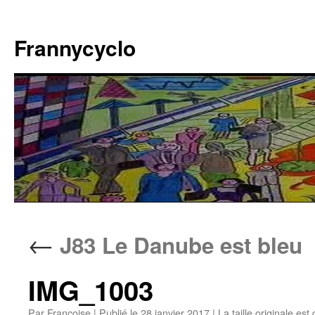
Aller
au
Frannycyclo
contenu
←
J83 Le Danube est bleu
IMG_1003
Par
Francoise
|
Publié le
28 janvier 2017
|
La taille originale est