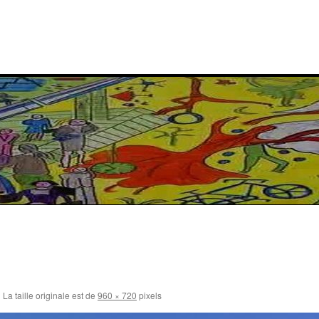
|
La taille originale est de
960 × 720
pixels