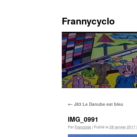
Aller
au
Frannycyclo
contenu
←
J83 Le Danube est bleu
IMG_0991
Par
Francoise
|
Publié le
28 janvier 2017