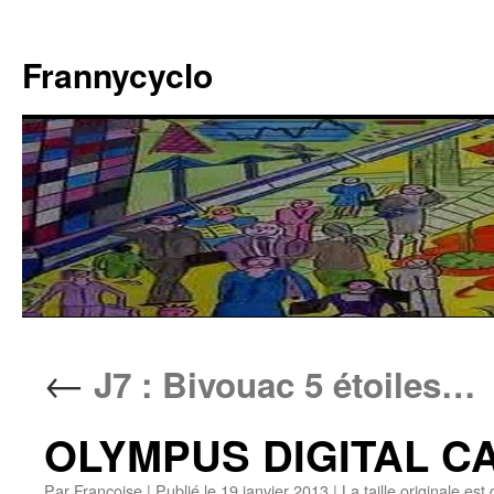
Aller
au
Frannycyclo
contenu
←
J7 : Bivouac 5 étoiles…
OLYMPUS DIGITAL 
Par
Francoise
|
Publié le
19 janvier 2013
|
La taille originale est