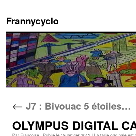
Aller
au
Frannycyclo
contenu
←
J7 : Bivouac 5 étoiles…
OLYMPUS DIGITAL 
Par
Francoise
|
Publié le
19 janvier 2013
|
La taille originale est