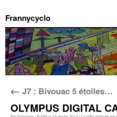
Aller
au
Frannycyclo
contenu
←
J7 : Bivouac 5 étoiles…
OLYMPUS DIGITAL 
Par
Francoise
|
Publié le
19 janvier 2013
|
La taille originale est