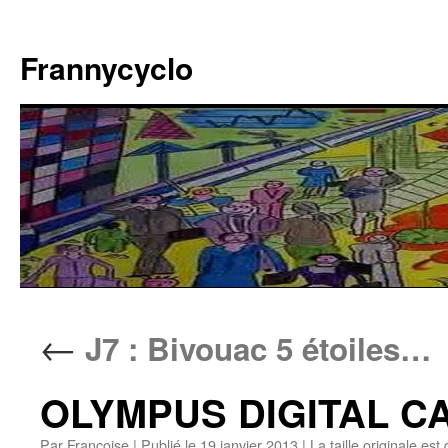
Aller
au
Frannycyclo
contenu
←
J7 : Bivouac 5 étoiles…
OLYMPUS DIGITAL 
Par
Francoise
|
Publié le
19 janvier 2013
|
La taille originale est