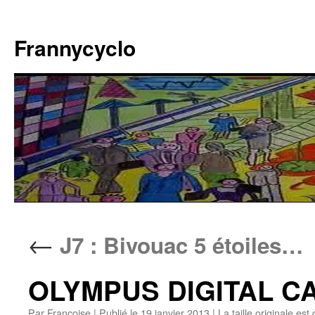
Aller
au
Frannycyclo
contenu
←
J7 : Bivouac 5 étoiles…
OLYMPUS DIGITAL 
Par
Francoise
|
Publié le
19 janvier 2013
|
La taille originale est