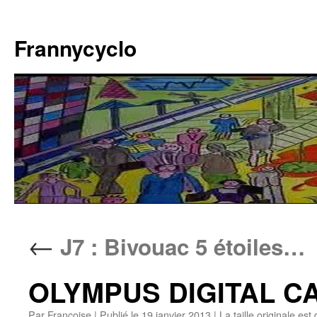
Aller
au
Frannycyclo
contenu
←
J7 : Bivouac 5 étoiles…
OLYMPUS DIGITAL 
Par
Francoise
|
Publié le
19 janvier 2013
|
La taille originale est