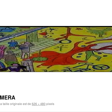
AMERA
a taille originale est de
626 × 480
pixels