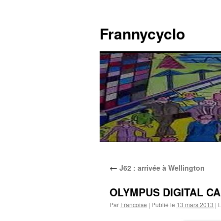
Aller
au
Frannycyclo
contenu
←
J62 : arrivée à Wellington
OLYMPUS DIGITAL C
Par
Francoise
|
Publié le
13 mars 2013
|
L