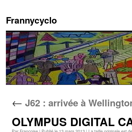
Aller
au
Frannycyclo
contenu
←
J62 : arrivée à Wellingto
OLYMPUS DIGITAL 
Par
Francoise
|
Publié le
13 mars 2013
|
La taille originale est d