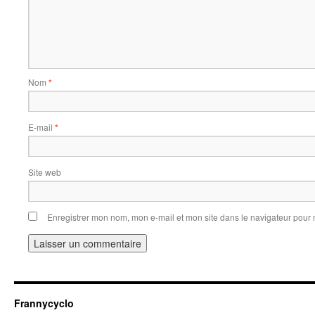
Nom
*
E-mail
*
Site web
Enregistrer mon nom, mon e-mail et mon site dans le navigateur pou
Frannycyclo