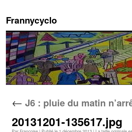
Aller
au
Frannycyclo
contenu
←
J6 : pluie du matin n’arr
20131201-135617.jpg
Par
Francoise
|
Publié le
1 décembre 2013
|
La taille originale e