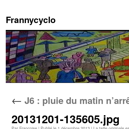
Aller
au
Frannycyclo
contenu
←
J6 : pluie du matin n’arr
20131201-135605.jpg
Par
Francoise
|
Publié le
1 décembre 2013
|
La taille originale e