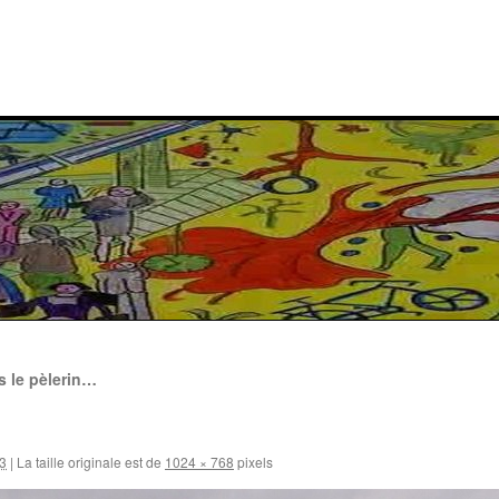
s le pèlerin…
3
|
La taille originale est de
1024 × 768
pixels