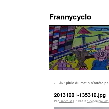
Aller
au
Frannycyclo
contenu
←
J6 : pluie du matin n’arrête pa
20131201-135319.jpg
Par
Francoise
|
Publié le
1 décembre 201