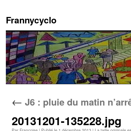
Aller
au
Frannycyclo
contenu
←
J6 : pluie du matin n’arr
20131201-135228.jpg
Par
Francoise
|
Publié le
1 décembre 2013
|
La taille originale e