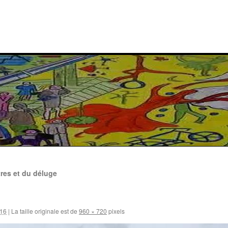
res et du déluge
016
|
La taille originale est de
960 × 720
pixels