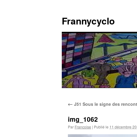
Aller
au
Frannycyclo
contenu
←
J51 Sous le signe des rencont
img_1062
Par
Francoise
|
Publié le
11 décembre 2