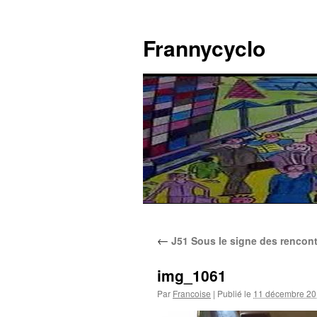
Aller
au
Frannycyclo
contenu
←
J51 Sous le signe des rencont
img_1061
Par
Francoise
|
Publié le
11 décembre 2