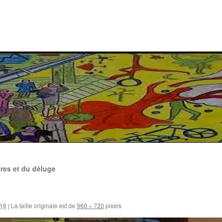
res et du déluge
016
|
La taille originale est de
960 × 720
pixels