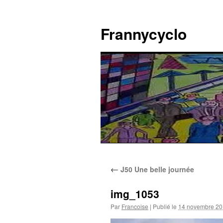
Aller
au
Frannycyclo
contenu
←
J50 Une belle journée
img_1053
Par
Francoise
|
Publié le
14 novembre 2