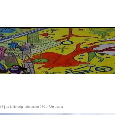
016
|
La taille originale est de
960 × 720
pixels