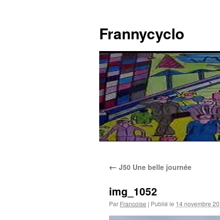
Aller
au
Frannycyclo
contenu
←
J50 Une belle journée
img_1052
Par
Francoise
|
Publié le
14 novembre 2