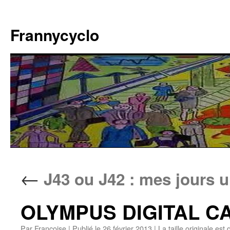
Aller
au
Frannycyclo
contenu
←
J43 ou J42 : mes jours u
OLYMPUS DIGITAL 
Par
Francoise
|
Publié le
26 février 2013
|
La taille originale est