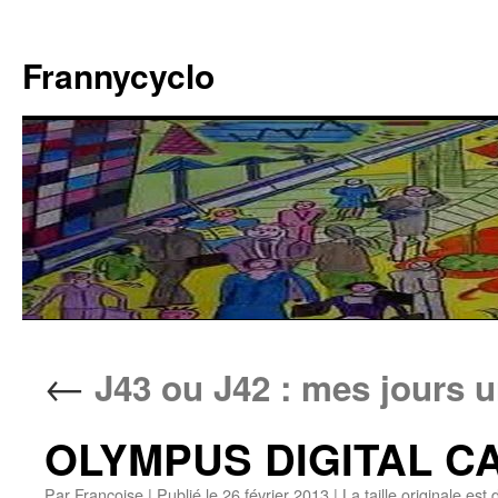
Aller
au
Frannycyclo
contenu
←
J43 ou J42 : mes jours u
OLYMPUS DIGITAL 
Par
Francoise
|
Publié le
26 février 2013
|
La taille originale est