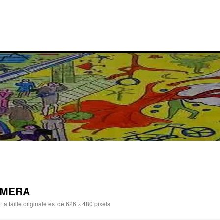
AMERA
La taille originale est de
626 × 480
pixels