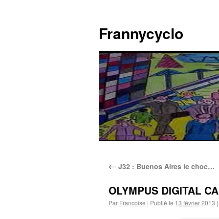
Aller
au
Frannycyclo
contenu
←
J32 : Buenos Aires le choc…
OLYMPUS DIGITAL C
Par
Francoise
|
Publié le
13 février 2013
|