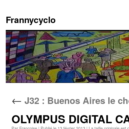
Aller
au
Frannycyclo
contenu
←
J32 : Buenos Aires le c
OLYMPUS DIGITAL 
Par
Francoise
|
Publié le
13 février 2013
|
La taille originale est