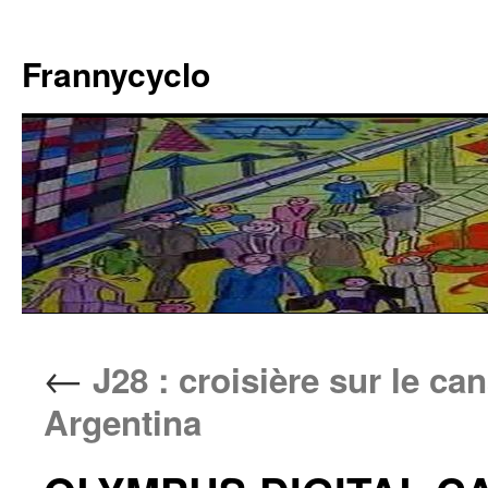
Aller
au
Frannycyclo
contenu
←
J28 : croisière sur le ca
Argentina