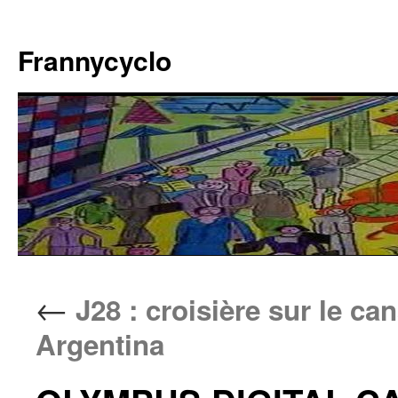
Aller
au
Frannycyclo
contenu
←
J28 : croisière sur le ca
Argentina