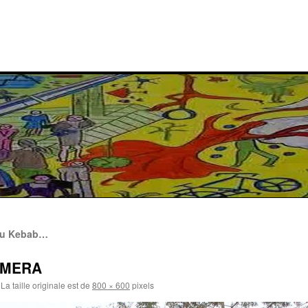
du Kebab…
AMERA
La taille originale est de
800 × 600
pixels