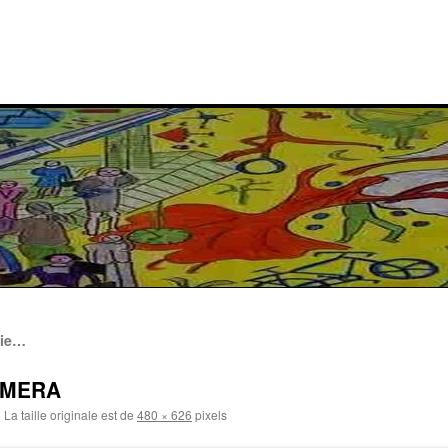
nie…
AMERA
|
La taille originale est de
480 × 626
pixels