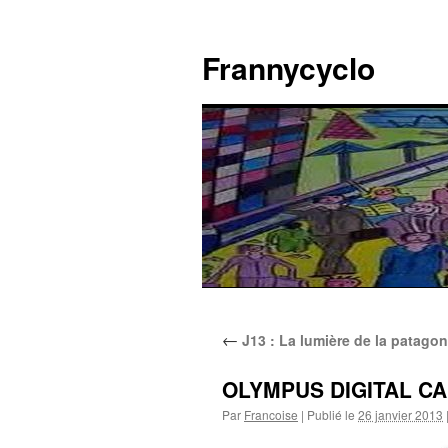
Aller
au
Frannycyclo
contenu
←
J13 : La lumière de la patago
OLYMPUS DIGITAL C
Par
Francoise
|
Publié le
26 janvier 2013