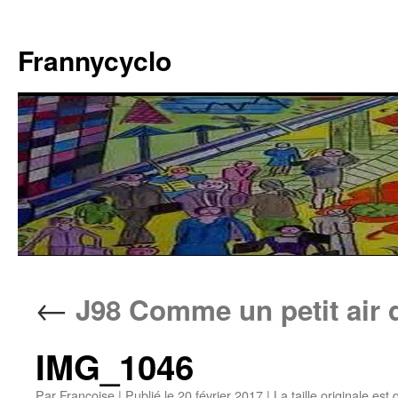
Aller
au
Frannycyclo
contenu
←
J98 Comme un petit air 
IMG_1046
Par
Francoise
|
Publié le
20 février 2017
|
La taille originale est