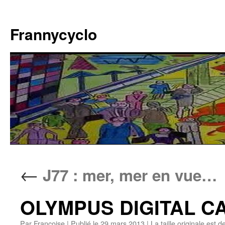
Aller
au
Frannycyclo
contenu
←
J77 : mer, mer en vue…
OLYMPUS DIGITAL 
Par
Francoise
|
Publié le
29 mars 2013
|
La taille originale est d