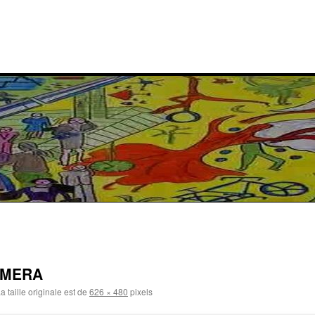
AMERA
a taille originale est de
626 × 480
pixels