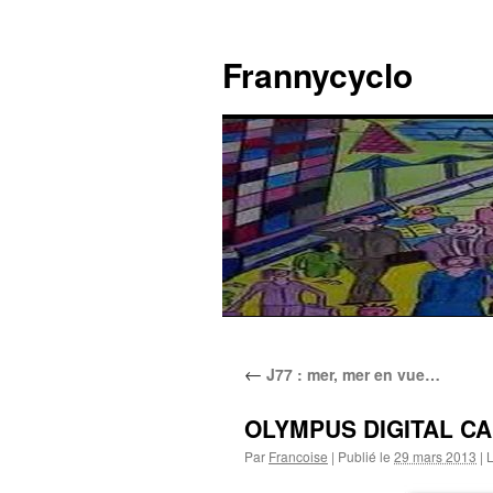
Aller
au
Frannycyclo
contenu
←
J77 : mer, mer en vue…
OLYMPUS DIGITAL C
Par
Francoise
|
Publié le
29 mars 2013
|
L