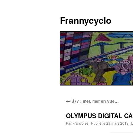
Aller
au
Frannycyclo
contenu
←
J77 : mer, mer en vue…
OLYMPUS DIGITAL C
Par
Francoise
|
Publié le
29 mars 2013
|
L