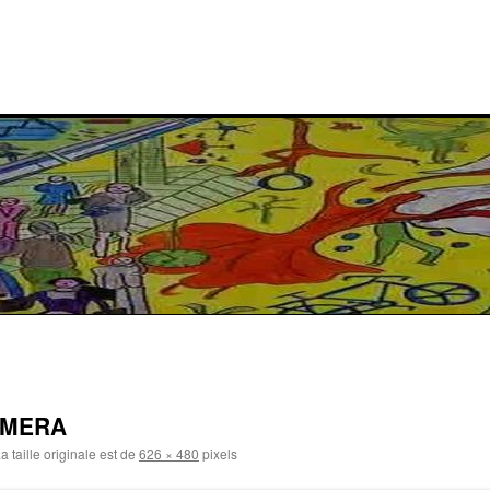
AMERA
a taille originale est de
626 × 480
pixels