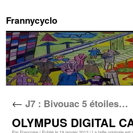
Aller
au
Frannycyclo
contenu
←
J7 : Bivouac 5 étoiles…
OLYMPUS DIGITAL 
Par
Francoise
|
Publié le
19 janvier 2013
|
La taille originale est