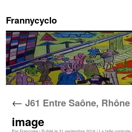
Aller
au
Frannycyclo
contenu
←
J61 Entre Saône, Rhône
image
Par
Francoise
|
Publié le
21 septembre 2016
|
La taille originale