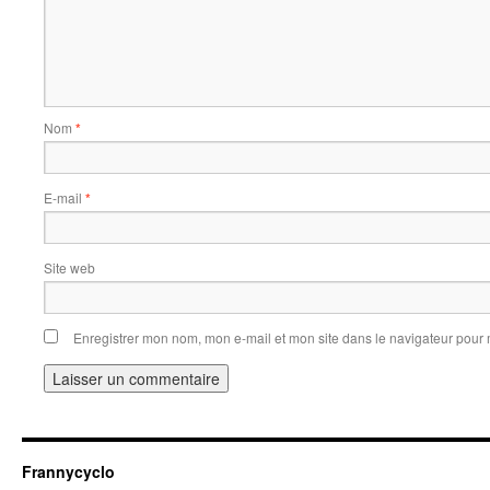
Nom
*
E-mail
*
Site web
Enregistrer mon nom, mon e-mail et mon site dans le navigateur pou
Frannycyclo