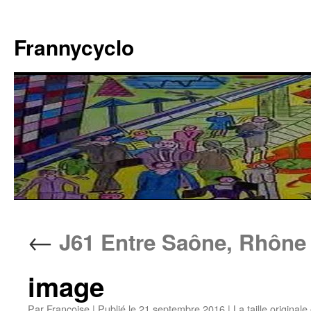
Aller
au
Frannycyclo
contenu
←
J61 Entre Saône, Rhône
image
Par
Francoise
|
Publié le
21 septembre 2016
|
La taille originale